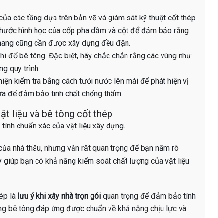
 của các tầng dựa trên bản vẽ và giám sát kỹ thuật cốt thép
h thước hình học của cốp pha dầm và cột để đảm bảo rằng
 thang cũng cần được xây dựng đều đặn.
hi đổ bê tông. Đặc biệt, hãy chắc chắn rằng các vùng như
g quy trình.
hiện kiểm tra bằng cách tưới nước lên mái để phát hiện vị
mưa để đảm bảo tính chất chống thấm.
ật liệu và bê tông cốt thép
tính chuẩn xác của vật liệu xây dựng.
 của nhà thầu, nhưng vẫn rất quan trọng để bạn nắm rõ
ày giúp bạn có khả năng kiểm soát chất lượng của vật liệu
ép là
lưu ý khi xây nhà trọn gói
quan trọng để đảm bảo tính
ằng bê tông đáp ứng được chuẩn về khả năng chịu lực và