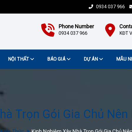
0934 037 966
Phone Number
Cont
0934 037 966
KĐT V
NỘI THẤT
BÁO GIÁ
DỰ ÁN
MẪU N
à Trọn Gói Gia Chủ Nên 
Kiến Thức
Kinh Nghiệm Xây Nhà Trọn Gói Gia Chủ Nên