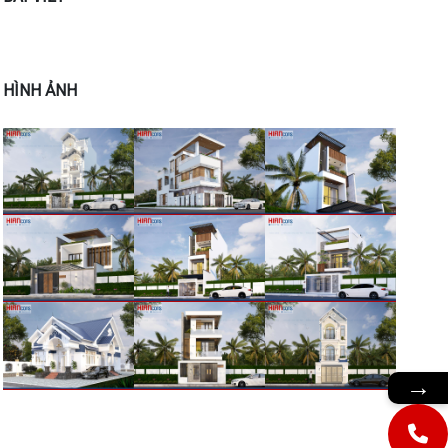
HÌNH ẢNH
→