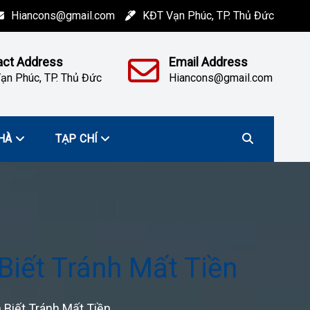
Hiancons@gmail.com
KĐT Vạn Phúc, TP. Thủ Đức
act Address
Email Address
ạn Phúc, TP. Thủ Đức
Hiancons@gmail.com
HÀ
TẠP CHÍ
Biết Tránh Mất Tiền
 Biết Tránh Mất Tiền