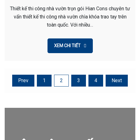
Thiết kế thi công nhà vườn trọn gói Hian Cons chuyên tư
vấn thiết kế thi công nhà vườn chìa khóa trao tay trên
toàn quốc. Với nhiều…
XEM CHI TIẾT
Posts
Prev
1
2
3
4
Next
pagination