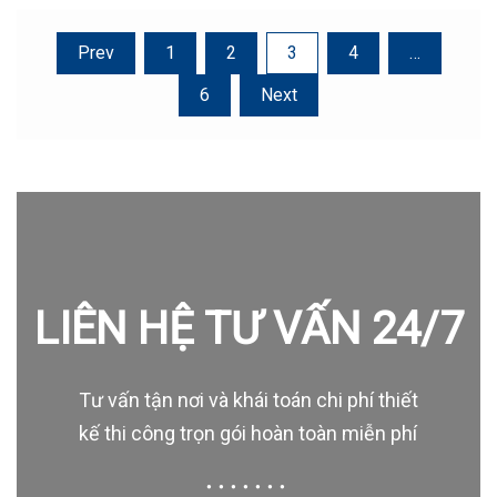
Posts
Prev
1
2
3
4
…
pagination
6
Next
LIÊN HỆ TƯ VẤN 24/7
Tư vấn tận nơi và khái toán chi phí thiết
kế thi công trọn gói hoàn toàn miễn phí