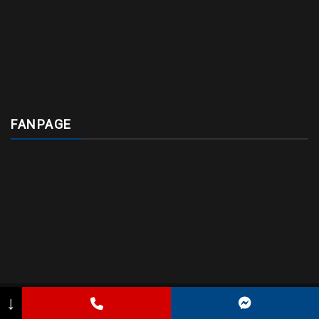
FANPAGE
↓
Hian Group © 2019. All Right Reserved
Default Kit