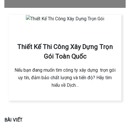
Thiết Kế Thi Công Xây Dựng Trọn
Gói Toàn Quốc
Nếu bạn đang muốn tìm công ty xây dựng trọn gói
uy tín, đảm bảo chất lượng và tiến độ? Hãy tìm
hiểu về Dịch…
BÀI VIẾT