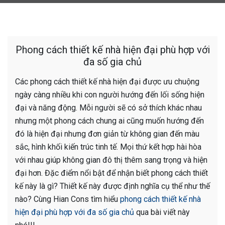
Phong cách thiết kế nhà hiện đại phù hợp với
đa số gia chủ
Các phong cách thiết kế nhà hiện đại được ưu chuộng
ngày càng nhiều khi con người hướng đến lối sống hiện
đại và năng động. Mỗi người sẽ có sở thích khác nhau
nhưng một phong cách chung ai cũng muốn hướng đến
đó là hiện đại nhưng đơn giản từ không gian đến màu
sắc, hình khối kiến trúc tinh tế. Mọi thứ kết hợp hài hòa
với nhau giúp không gian đô thị thêm sang trọng và hiện
đại hơn
.
Đặc điểm nổi bật để nhận biết phong cách thiết
kế này là gì?
Thiết kế này được định nghĩa cụ thể như thế
nào?
Cùng Hian Cons tìm hiểu
phong cách thiết kế nhà
hiện đại phù hợp với đa số gia chủ
qua bài viết này