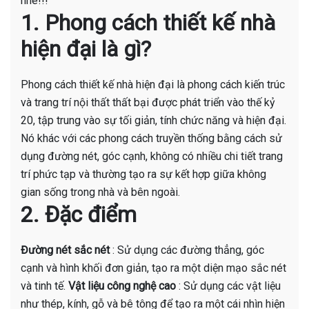
nhé!!!
1. Phong cách thiết kế nhà
hiện đại là gì?
Phong cách thiết kế nhà hiện đại là phong cách kiến ​​trúc
và trang trí nội thất thất bại được phát triển vào thế kỷ
20, tập trung vào sự tối giản, tính chức năng và hiện đại.
Nó khác với các phong cách truyền thống bằng cách sử
dụng đường nét, góc cạnh, không có nhiều chi tiết trang
trí phức tạp và thường tạo ra sự kết hợp giữa không
gian sống trong nhà và bên ngoài.
2. Đặc điểm
Đường nét sắc nét
: Sử dụng các đường thẳng, góc
cạnh và hình khối đơn giản, tạo ra một diện mạo sắc nét
và tinh tế.
Vật liệu công nghệ cao
: Sử dụng các vật liệu
như thép, kính, gỗ và bê tông để tạo ra một cái nhìn hiện