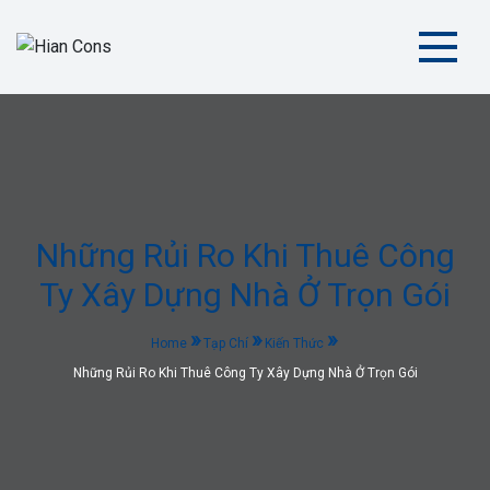
Skip
to
content
Hian Cons
| Kiến Tạo Không Gian Tiện Nghi và Hiện Đại
Những Rủi Ro Khi Thuê Công
Ty Xây Dựng Nhà Ở Trọn Gói
Home
Tạp Chí
Kiến Thức
Những Rủi Ro Khi Thuê Công Ty Xây Dựng Nhà Ở Trọn Gói