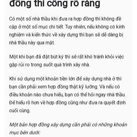
đồng thi công rõ ràng
Có một số nhà thầu khi đưa ra hợp đồng thì không đề
cập ở một số mục chi tiết. Tuy nhiên, nếu không có kinh
nghiệm và kiến thức về xây dựng thì bạn sẽ dễ dàng bị
nhà thầu này qua mặt.
Một khi bạn đã đặt bút ký thì sẽ rất khó tránh khỏi việc
gặp rủi ro trong suốt quá trình xây nhà.
Khi sử dụng một khoản tiền lớn để xây dựng nhà ở thì
bạn cần phải xem hợp đồng thật kỹ lưỡng. Và nếu có
điều khoản nào chưa hiểu, bạn có thể hỏi ngay nhà thầu.
Để hiểu rõ hơn về hợp đồng cũng như đưa ra quyết định
cuối cùng.
Một bản hợp đồng xây dựng cần phải có những khoản
mục bên dưới: