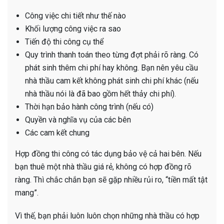
Công việc chi tiết như thế nào
Khối lượng công việc ra sao
Tiến độ thi công cụ thể
Quy trình thanh toán theo từng đợt phải rõ ràng. Có
phát sinh thêm chi phí hay không. Bạn nên yêu cầu
nhà thầu cam kết không phát sinh chi phí khác (nếu
nhà thầu nói là đã bao gồm hết thảy chi phí).
Thời hạn bảo hành công trình (nếu có)
Quyền và nghĩa vụ của các bên
Các cam kết chung
Hợp đồng thi công có tác dụng bảo vệ cả hai bên. Nếu
bạn thuê một nhà thầu giá rẻ, không có hợp đồng rõ
ràng. Thì chắc chắn bạn sẽ gặp nhiều rủi ro, “tiền mất tật
mang”.
Vì thế, bạn phải luôn luôn chọn những nhà thầu có hợp