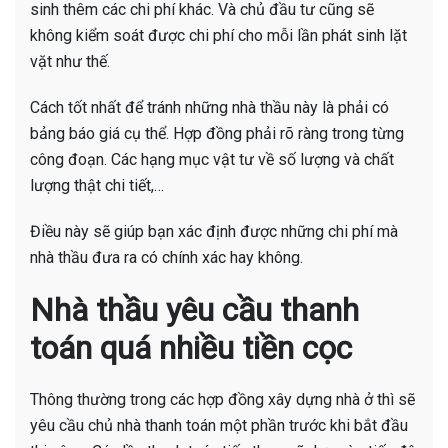
sinh thêm các chi phí khác. Và chủ đầu tư cũng sẽ
không kiểm soát được chi phí cho mỗi lần phát sinh lặt
vặt như thế.
Cách tốt nhất để tránh những nhà thầu này là phải có
bảng báo giá cụ thể. Hợp đồng phải rõ ràng trong từng
công đoạn. Các hạng mục vật tư về số lượng và chất
lượng thật chi tiết,…
Điều này sẽ giúp bạn xác định được những chi phí mà
nhà thầu đưa ra có chính xác hay không.
Nhà thầu yêu cầu thanh
toán quá nhiều tiền cọc
Thông thường trong các hợp đồng xây dựng nhà ở thì sẽ
yêu cầu chủ nhà thanh toán một phần trước khi bắt đầu