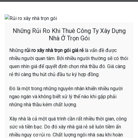
Những Rủi Ro Khi Thuê Công Ty Xây Dựng
Nhà Ở Trọn Gói
Những
rủi ro xây nhà trọn gói giá rẻ
là vấn đề được
nhiều người quan tâm. Bởi nhiều người thường sẽ có thói
quen nhìn giá để quyết định chọn nhà thầu đó. Giá càng
rẻ thì càng thu hút chủ đầu tư ký hợp đồng.
Đó là một trong những nguyên nhân khiến nhiều người
ngao ngán và không biết xử lý thế nào khi gặp phải
những nhà thầu kém chất lượng.
Xây nhà là cả một quá trình cần rất nhiều thời gian, công
sức và tiền bạc. Do đó xây nhà giá rẻ sẽ luôn tiềm ẩn
nhiều nguy cơ rủi ro. Chất lượng ngôi nhà sau khi hoàn