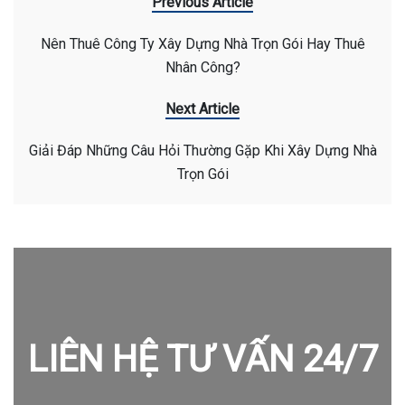
Previous Article
Nên Thuê Công Ty Xây Dựng Nhà Trọn Gói Hay Thuê
Nhân Công?
Next Article
Giải Đáp Những Câu Hỏi Thường Gặp Khi Xây Dựng Nhà
Trọn Gói
LIÊN HỆ TƯ VẤN 24/7