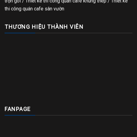
trọn gói
/
Thiết kế thi công quán cafe khung thép
/
Thiết kế
thi công quán cafe sân vườn
THƯƠNG HIỆU THÀNH VIÊN
FANPAGE