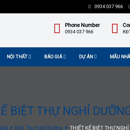
0934 037 966
Phone Number
Co
0934 037 966
KĐT
NỘI THẤT
BÁO GIÁ
DỰ ÁN
MẪU NH
KẾ BIỆT THỰ NGHỈ DƯỠN
Nhà
Biệt Thự Nghỉ Dưỡng
THIẾT KẾ BIỆT THỰ NGH