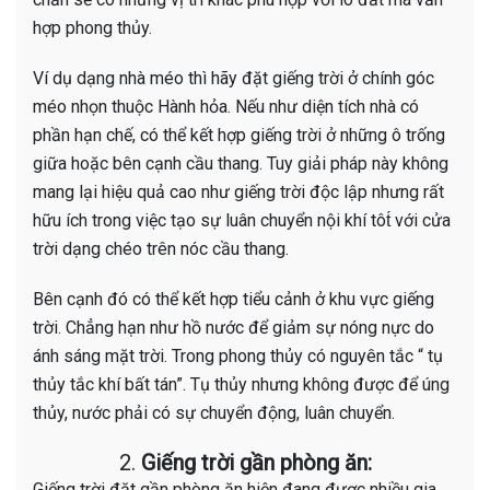
hợp phong thủy.
Ví dụ dạng nhà méo thì hãy đặt giếng trời ở chính góc
méo nhọn thuộc Hành hỏa. Nếu như diện tích nhà có
phần hạn chế, có thể kết hợp giếng trời ở những ô trống
giữa hoặc bên cạnh cầu thang. Tuy giải pháp này không
mang lại hiệu quả cao như giếng trời độc lập nhưng rất
hữu ích trong việc tạo sự luân chuyển nội khí tôt́ với cửa
trời dạng chéo trên nóc cầu thang.
Bên cạnh đó có thể kết hợp tiểu cảnh ở khu vực giếng
trời. Chẳng hạn như hồ nước để giảm sự nóng nực do
ánh sáng mặt trời. Trong phong thủy có nguyên tắc “ tụ
thủy tắc khí bất tán”. Tụ thủy nhưng không được để úng
thủy, nước phải có sự chuyển động, luân chuyển.
2.
Giếng trời gần phòng ăn:
Giếng trời đặt gần phòng ăn hiện đang được nhiều gia