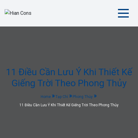
Skip
to
content
Hian Cons
| Kiến Tạo Không Gian Tiện Nghi và Hiện Đại
11 Điều Cần Lưu Ý Khi Thiết Kế
Giếng Trời Theo Phong Thủy
Home
Tạp Chí
Phong Thủy
11 Điều Cần Lưu Ý Khi Thiết Kế Giếng Trời Theo Phong Thủy