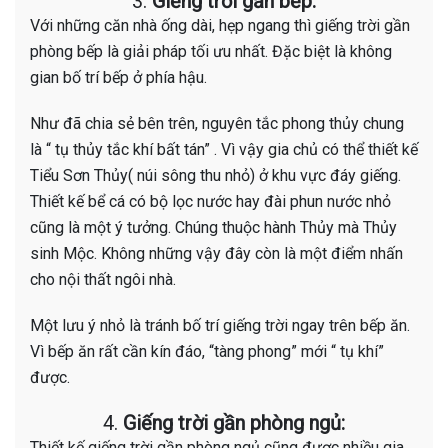
3.
Giếng trời gần bếp:
Với những căn nhà ống dài, hẹp ngang thì giếng trời gần
phòng bếp là giải pháp tối ưu nhất. Đặc biệt là không
gian bố trí bếp ở phía hậu.
Như đã chia sẻ bên trên, nguyên tắc phong thủy chung
là “ tụ thủy tắc khí bất tán” . Vì vậy gia chủ có thể thiết kế
Tiểu Sơn Thủy( núi sông thu nhỏ) ở khu vực đáy giếng.
Thiết kế bể cá có bộ lọc nước hay đài phun nước nhỏ
cũng là một ý tưởng. Chúng thuộc hành Thủy mà Thủy
sinh Mộc. Không những vậy đây còn là một điểm nhấn
cho nội thất ngôi nhà.
Một lưu ý nhỏ là tránh bố trí giếng trời ngay trên bếp ăn.
Vì bếp ăn rất cần kín đáo, “tàng phong” mới “ tụ khí”
được.
4.
Giếng trời gần phòng ngủ:
Thiết kế giếng trời gần phòng ngủ cũng được nhiều gia