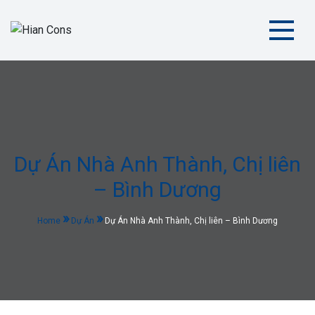
Skip
to
content
Hian Cons
| Kiến Tạo Không Gian Tiện Nghi và Hiện Đại
Dự Án Nhà Anh Thành, Chị liên
– Bình Dương
Home
Dự Án
Dự Án Nhà Anh Thành, Chị liên – Bình Dương