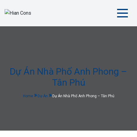
Skip
to
content
Hian Cons
| Kiến Tạo Không Gian Tiện Nghi và Hiện Đại
Dự Án Nhà Phố Anh Phong –
Tân Phú
Home
Dự Án
Dự Án Nhà Phố Anh Phong – Tân Phú