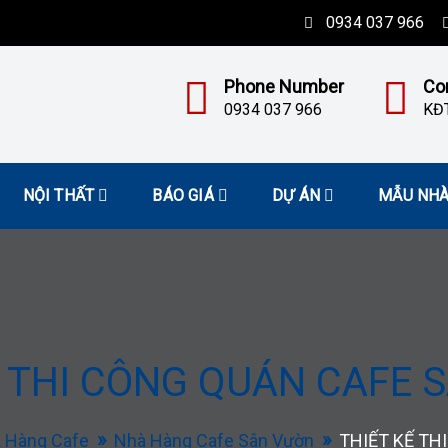
0934 037 966
Phone Number
Co
0934 037 966
KĐT
NỘI THẤT
BÁO GIÁ
DỰ ÁN
MẪU NH
Ế THI CÔNG QUÁN CAFE 
 Hàng Cafe
Nhà Hàng Cafe Sân Vườn
THIẾT KẾ TH