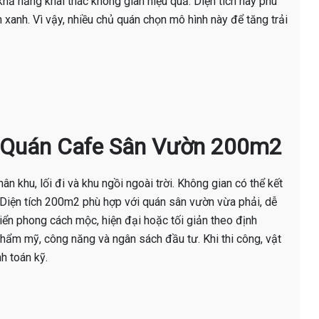
ả năng khai thác không gian hiệu quả. Diện tích này phù
n xanh. Vì vậy, nhiều chủ quán chọn mô hình này để tăng trải
ế Quán Cafe Sân Vườn 200m2
n khu, lối đi và khu ngồi ngoài trời. Không gian có thể kết
. Diện tích 200m2 phù hợp với quán sân vườn vừa phải, dễ
riển phong cách mộc, hiện đại hoặc tối giản theo định
thẩm mỹ, công năng và ngân sách đầu tư. Khi thi công, vật
h toán kỹ.