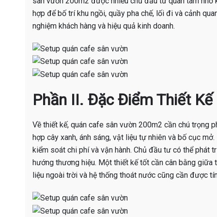
sân vườn 200m2 được nhiều chủ đầu tư quan tâm nhờ kh
hợp để bố trí khu ngồi, quầy pha chế, lối đi và cảnh qua
nghiệm khách hàng và hiệu quả kinh doanh.
Phần II. Đặc Điểm Thiết K
Về thiết kế, quán cafe sân vườn 200m2 cần chú trọng phâ
hợp cây xanh, ánh sáng, vật liệu tự nhiên và bố cục mở
kiểm soát chi phí và vận hành. Chủ đầu tư có thể phát t
hướng thương hiệu. Một thiết kế tốt cần cân bằng giữa 
liệu ngoài trời và hệ thống thoát nước cũng cần được tín