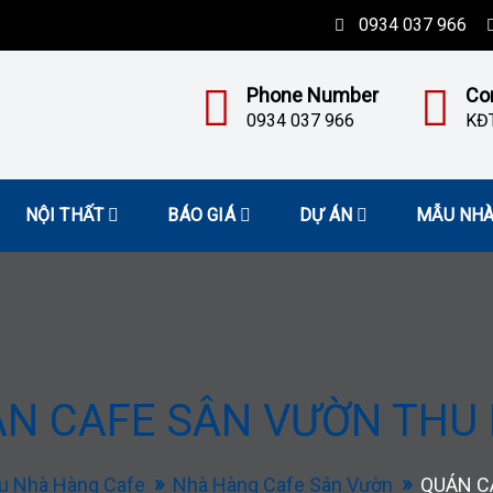
0934 037 966
Phone Number
Co
0934 037 966
KĐT
NỘI THẤT
BÁO GIÁ
DỰ ÁN
MẪU NH
N CAFE SÂN VƯỜN THU
u Nhà Hàng Cafe
Nhà Hàng Cafe Sân Vườn
QUÁN C