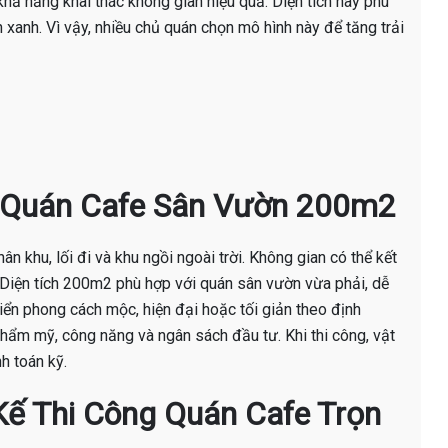
ả năng khai thác không gian hiệu quả. Diện tích này phù
n xanh. Vì vậy, nhiều chủ quán chọn mô hình này để tăng trải
ế Quán Cafe Sân Vườn 200m2
n khu, lối đi và khu ngồi ngoài trời. Không gian có thể kết
. Diện tích 200m2 phù hợp với quán sân vườn vừa phải, dễ
riển phong cách mộc, hiện đại hoặc tối giản theo định
thẩm mỹ, công năng và ngân sách đầu tư. Khi thi công, vật
h toán kỹ.
 Kế Thi Công Quán Cafe Trọn