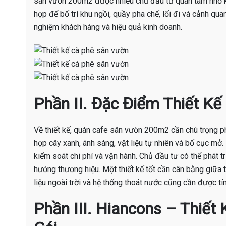
sân vườn 200m2 được nhiều chủ đầu tư quan tâm nhờ kh
hợp để bố trí khu ngồi, quầy pha chế, lối đi và cảnh qua
nghiệm khách hàng và hiệu quả kinh doanh.
Phần II. Đặc Điểm Thiết K
Về thiết kế, quán cafe sân vườn 200m2 cần chú trọng phâ
hợp cây xanh, ánh sáng, vật liệu tự nhiên và bố cục mở
kiểm soát chi phí và vận hành. Chủ đầu tư có thể phát t
hướng thương hiệu. Một thiết kế tốt cần cân bằng giữa 
liệu ngoài trời và hệ thống thoát nước cũng cần được tín
Phần III. Hiancons – Thiết