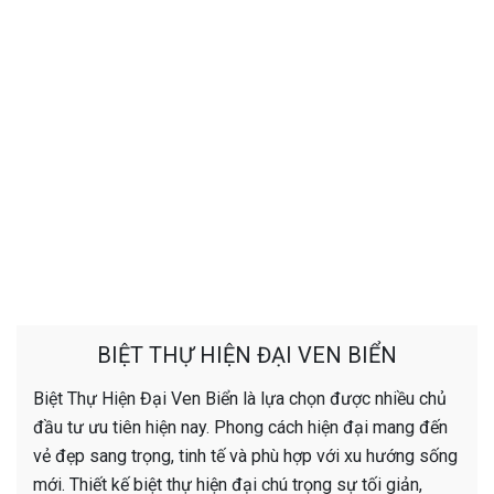
BIỆT THỰ HIỆN ĐẠI VEN BIỂN
Biệt Thự Hiện Đại Ven Biển là lựa chọn được nhiều chủ
đầu tư ưu tiên hiện nay. Phong cách hiện đại mang đến
vẻ đẹp sang trọng, tinh tế và phù hợp với xu hướng sống
mới. Thiết kế biệt thự hiện đại chú trọng sự tối giản,
đường nét khỏe khoắn, không gian mở và vật liệu cao
cấp. Không gian được tổ chức hài hòa, bảo đảm sự
riêng tư và tiện nghi tối đa. Nhờ đó, công trình vừa là nơi
an cư lý tưởng, vừa khẳng định đẳng cấp của gia chủ.
Hiancons
chuyên thiết kế và thi công biệt thự hiện đại
trọn gói. Chúng tôi đồng hành cùng khách hàng từ ý
tưởng đến hoàn thiện thực tế. Với kinh nghiệm qua nhiều
dự án, đội ngũ am hiểu sâu về kiến trúc hiện đại và điều
kiện thi công thực tế. Mỗi công trình được chăm chút tỉ