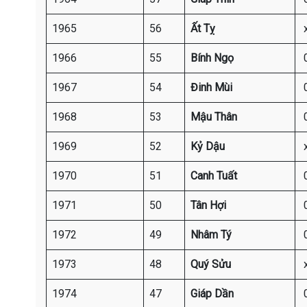
1965
56
Ất Tỵ
1966
55
Bính Ngọ
1967
54
Đinh Mùi
1968
53
Mậu Thân
1969
52
Kỷ Dậu
1970
51
Canh Tuất
1971
50
Tân Hợi
1972
49
Nhâm Tý
1973
48
Quý Sửu
1974
47
Giáp Dần