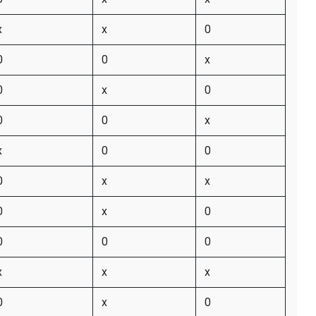
x
x
0
0
0
x
0
x
0
0
0
x
x
0
0
0
x
x
0
x
0
0
0
0
x
x
x
0
x
0