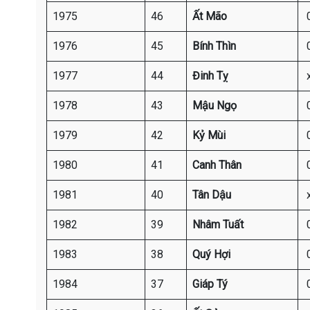
1975
46
Ất Mão
1976
45
Bính Thìn
1977
44
Đinh Tỵ
1978
43
Mậu Ngọ
1979
42
Kỷ Mùi
1980
41
Canh Thân
1981
40
Tân Dậu
1982
39
Nhâm Tuất
1983
38
Quý Hợi
1984
37
Giáp Tý