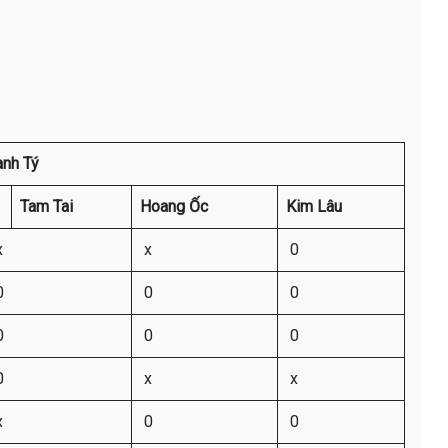
anh Tý
Tam Tai
Hoang Ốc
Kim Lâu
x
x
0
0
0
0
0
0
0
0
x
x
x
0
0