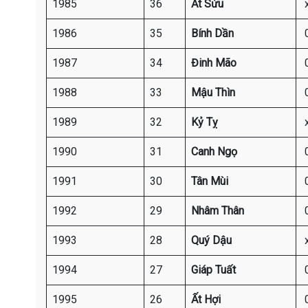
1985
36
Ất Sửu
1986
35
Bính Dần
1987
34
Đinh Mão
1988
33
Mậu Thìn
1989
32
Kỷ Tỵ
1990
31
Canh Ngọ
1991
30
Tân Mùi
1992
29
Nhâm Thân
1993
28
Quý Dậu
1994
27
Giáp Tuất
1995
26
Ất Hợi