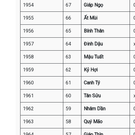
1954
67
Giáp Ngọ
1955
66
Ất Mùi
1956
65
Bính Thân
1957
64
Đinh Dậu
1958
63
Mậu Tuất
1959
62
Kỷ Hợi
1960
61
Canh Tý
1961
60
Tân Sửu
1962
59
Nhâm Dần
1963
58
Quý Mão
1964
57
Giáp Thìn