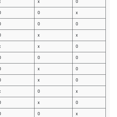
x
x
0
0
0
x
0
0
0
0
x
x
x
x
0
0
0
0
0
x
0
0
x
0
x
0
x
0
x
0
0
0
x