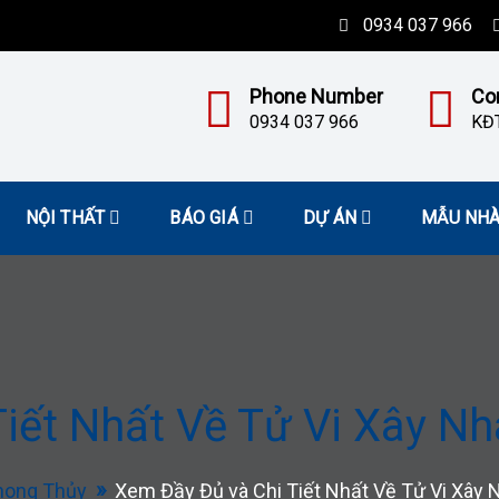
0934 037 966
Phone Number
Co
0934 037 966
KĐT
NỘI THẤT
BÁO GIÁ
DỰ ÁN
MẪU NH
Tiết Nhất Về Tử Vi Xây N
hong Thủy
Xem Đầy Đủ và Chi Tiết Nhất Về Tử Vi Xây