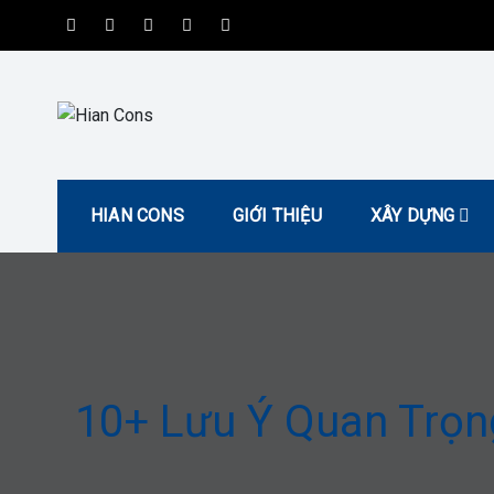
Skip
to
content
Hian Cons
| Kiến Tạo Không Gian Tiện Nghi và Hiện Đại
HIAN CONS
GIỚI THIỆU
XÂY DỰNG
10+ Lưu Ý Quan Trọn